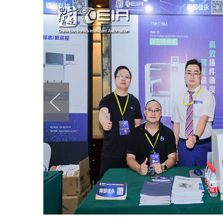
－人
2026年3月上海幕尼黑
2025年10月深圳
2023年
电子展
NEPCON电子展
永20年