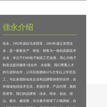
ASM-600 全自动刮刀清洗机
佳永介绍
近年来，印刷品质，被越来越多的企业所重视，如
何有效的控制和预防印刷品质事故？印刷...​
佳永，1992年源自马来西亚，2003年成立东莞佳
永，是一家集生产、研发、销售为一体的高新技术
企业，专注于EMS电子制造工艺改善，用心为电子
制造业提供服务!佳合作，永创新。我们尊重人才
的引进和合作，公司目前拥有61%大专以上学历员
工，与众多国际知名企业和品牌取得密切合作，合
作领域包括技术交流，资源共享，产品代理，股权
投资等。我们的品牌有：佳永、锝永、创达、得
山、索尔、威浩斯，共注册并获得了23项商标，自