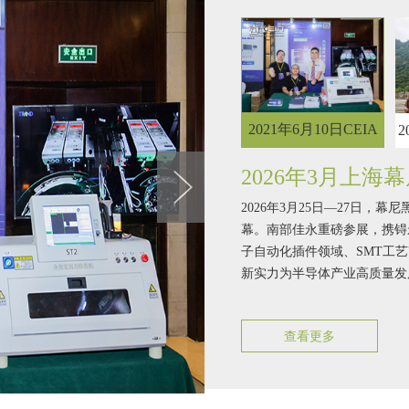
2021年5月畅游三清，
“风雨同行，佳
2021年6月10日CEIA
2
醉美婺源之旅
”泉州三日游
论坛青岛峰会
2026年3月上海
2026年3月25日—27日，
幕。南部佳永重磅参展，携锝
子自动化插件领域、SMT工
新实力为半导体产业高质量发
查看更多