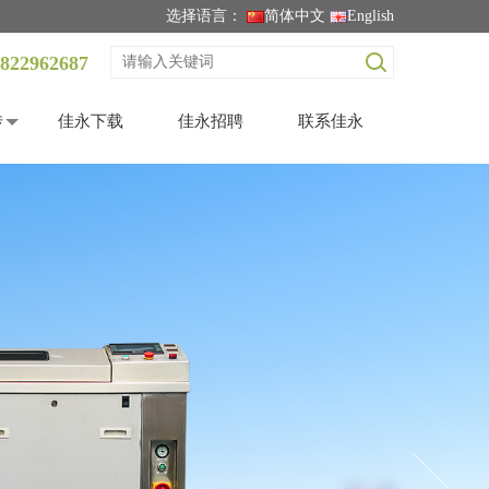
选择语言：
简体中文
English
822962687
传
佳永下载
佳永招聘
联系佳永