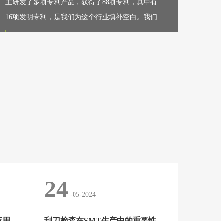
主研发了多项专利产品，获得了88项专利，其中有
16项发明专利，是我们为这个行业填补空白。我们
以“让科技解决电子制造难题”为使命，为...
查看更多
24
-05-2024
谈刮刀检查机在工业领域的应用现状与前景
刮刀检查在SMT生产中的重要性